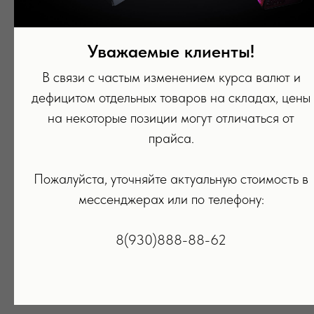
Уважаемые клиенты!
В связи с частым изменением курса валют и
дефицитом отдельных товаров на складах, цены
на некоторые позиции могут отличаться от
прайса.
Пожалуйста, уточняйте актуальную стоимость в
Стилус Apple Pencil USB-C White
Кабель Type-C to Type-C
мессенджерах или по телефону:
12 590
р.
2 290
р.
8(930)888-88-62
ПОДРОБНЕЕ
ПОДРОБНЕЕ
В КОРЗИНУ
В КОРЗИНУ