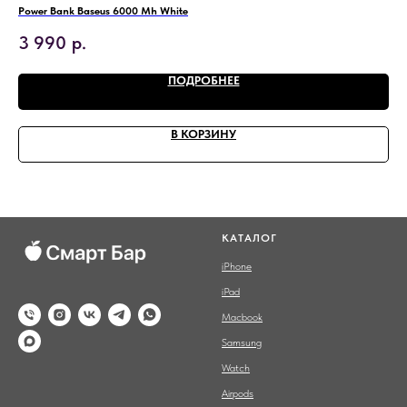
Power Bank Baseus 6000 Mh White
Бес
3 990
р.
4
ПОДРОБНЕЕ
В КОРЗИНУ
КАТАЛОГ
iPhone
iPad
Macbook
Samsung
Watch
Airpods