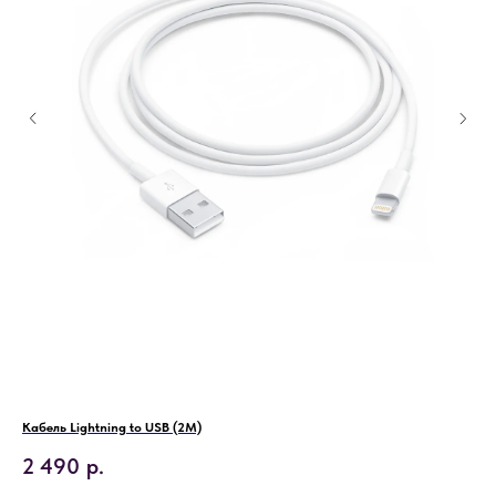
Кабель Lightning to USB (2М)
Ада
2 490
р.
3