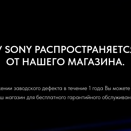
irPods 3
AirPods Pro2
 SONY РАСПРОСТРАНЯЕТСЯ
бсолютно новые.
Совершенно уникальные
ОТ НАШЕГО МАГАЗИНА.
 пространственным
беспроводные наушники
дио.
нии заводского дефекта в течение 1 года Вы можете
ш магазин для бесплатного гарантийного обслуживан