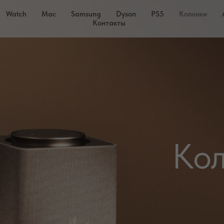
Watch
Mac
Samsung
Dyson
PS5
Колонки
Контакты
Яндекс 
И другие ко
Ко