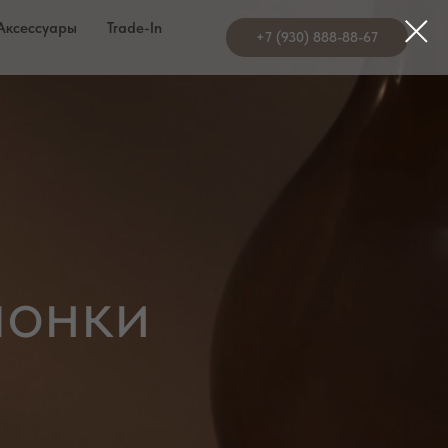
Аксессуары
Trade-In
+7 (930) 888-88-67
Станции
лонки
лонки