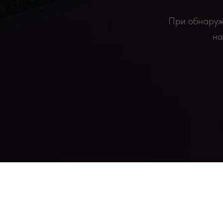
При обнаруже
на