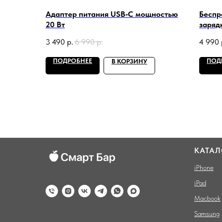
Адаптер питания USB‑C мощностью
Беспр
20 Вт
зарядк
3 490
р.
6 990
р.
4 990
ПОДРОБНЕЕ
ПОД
В КОРЗИНУ
КАТАЛ
iPhone
iPad
Macbook
Samsung