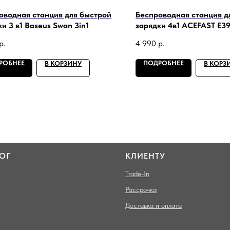
оводная станция для быстрой
Беспроводная станция д
и 3 в1 Baseus Swan 3in1
зарядки 4в1 ACEFAST E3
р.
4 990
р.
РОБНЕЕ
ПОДРОБНЕЕ
В КОРЗИНУ
В КОРЗ
ОГ
КЛИЕНТУ
Trade-In
Рассрочка
Доставка и оплата