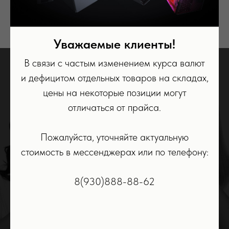
Уважаемые клиенты!
В связи с частым изменением курса валют
и дефицитом отдельных товаров на складах,
НА ВСЮ ТЕХНИКУ
цены на некоторые позиции могут
DYSON
отличаться от прайса.
РАСПРОСТРАНЯЕТСЯ
Пожалуйста, уточняйте актуальную
ГАРАНТИЯ 1 ГОД
стоимость в мессенджерах или по телефону:
ОТ НАШЕГО
МАГАЗИНА.
8(930)888-88-62
При обнаружении заводского дефекта в течение 1 года