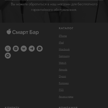
Вы можете обратиться в наш магазин для бесплатного
гарантийного обслуживания.
Ai
AirPods 2
КАТАЛОГ
Абс
Активное шумоподавление
С п
для иммерсивного звука.
iPhone
ауд
iPad
Macbook
Samsung
Watch
Airpods
Dyson
Колонки
PS5
Аксессуары
КЛИЕНТУ
КОМПАНИЯ