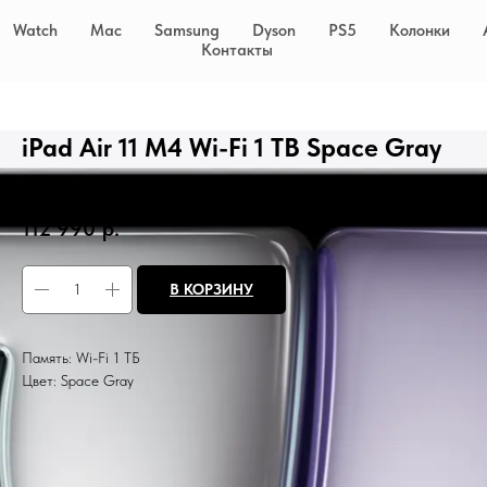
Watch
Mac
Samsung
Dyson
PS5
Колонки
Контакты
iPad Air 11 M4 Wi-Fi 1 TB Space Gray
SKU:
ipadair11G3
112 990
р.
В КОРЗИНУ
Память: Wi-Fi 1 ТБ
Цвет: Space Gray