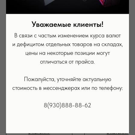
Уважаемые клиенты!
В связи с частым изменением курса валют
и дефицитом отдельных товаров на складах,
цены на некоторые позиции могут
отличаться от прайса.
Пожалуйста, уточняйте актуальную
Стилус Apple Pencil (1-го поколения)
Стилус Apple Pencil (2-го поко
стоимость в мессенджерах или по телефону:
белый
10 990
р.
11 990
р.
8(930)888-88-62
ПОДРОБНЕЕ
ПОДРОБНЕЕ
В КОРЗИНУ
В КОРЗИНУ