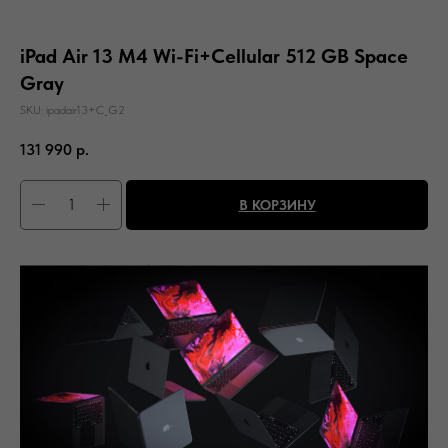
iPad Air 13 M4 Wi-Fi+Cellular 512 GB Space
Gray
SKU:
ipadair13+C_G2
131 990
р.
В КОРЗИНУ
Память: Wi-Fi + Cellular 512 ГБ
Цвет: Space Gray
Вас может заинтересовать