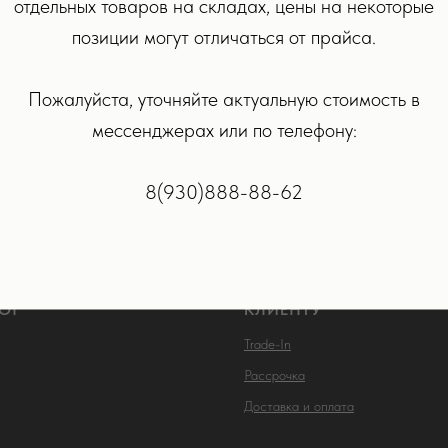
отдельных товаров на складах, цены на некоторые
 Apple Pencil (2-го
Стилус Apple Pencil USB
позиции могут отличаться от прайса.
ения), белый
12 590
р.
90
р.
Пожалуйста, уточняйте актуальную стоимость в
мессенджерах или по телефону:
РОБНЕЕ
ПОДРОБНЕЕ
В КОРЗИНУ
В КОРЗ
8(930)888-88-62
ОГ
КЛИЕНТУ
Trade-In
Рассрочка
Доставка и оплата