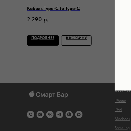
Кабель Type-C to Type-C
Стилус
покол
2 290
р.
11 9
ПОДРОБНЕЕ
ПОД
В КОРЗИНУ
КАТАЛ
iPhone
iPad
Macbook
Samsung