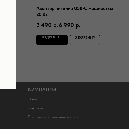
-C White
Адаптер питания USB‑C мощностью
20 Вт
3 490
р.
6 990
р.
ПОДРОБНЕЕ
ИНУ
В КОРЗИНУ
КОМПАНИЯ
О нас
Контакты
Политика конфиденциальности