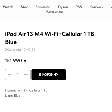
Watch
Mac
Samsung
Dyson
PS5
Колонки
Контакты
iPad Air 13 M4 Wi-Fi+Cellular 1 TB
Blue
SKU:
ipadair13+C_B3
151 990
р.
В КОРЗИНУ
Память: Wi-Fi + Cellular 1 ТБ
Цвет: Blue