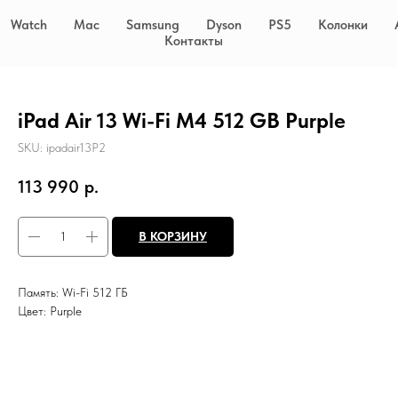
Watch
Mac
Samsung
Dyson
PS5
Колонки
Контакты
iPad Air 13 Wi-Fi M4 512 GB Purple
SKU:
ipadair13P2
113 990
р.
В КОРЗИНУ
Память: Wi-Fi 512 ГБ
Цвет: Purple