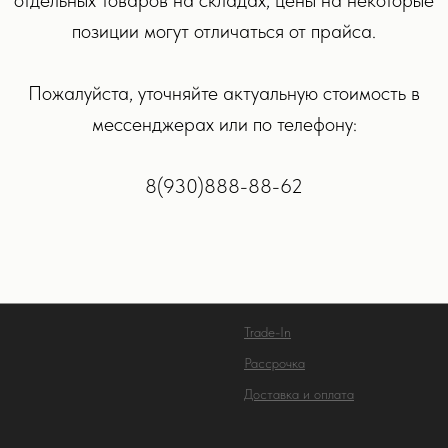
Apple Pencil (1-го
Адаптер питания USB‑C
позиции могут отличаться от прайса.
ния)
мощностью 20 Вт
0
р.
3 490
р.
6 990
р.
Пожалуйста, уточняйте актуальную стоимость в
ОБНЕЕ
ПОДРОБНЕЕ
В КОРЗИНУ
В КОРЗИН
мессенджерах или по телефону:
8(930)888-88-62
ОГ
КЛИЕНТУ
Trade-In
Рассрочка
Доставка и оплата