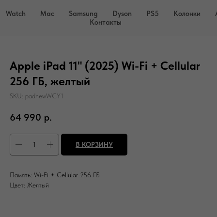
Watch
Mac
Samsung
Dyson
PS5
Колонки
Контакты
Apple iPad 11" (2025) Wi-Fi + Cellular
256 ГБ, желтый
SKU:
padnewWCY1
64 990
р.
В КОРЗИНУ
Память: Wi-Fi + Cellular 256 ГБ
Цвет: Желтый