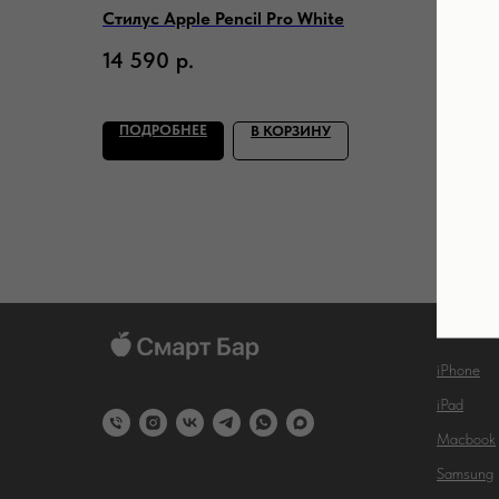
Стилус Apple Pencil Pro White
Стилус 
поколе
14 590
р.
10 99
ПОДРОБНЕЕ
ПОДР
В КОРЗИНУ
КАТАЛ
iPhone
iPad
Macbook
Samsung