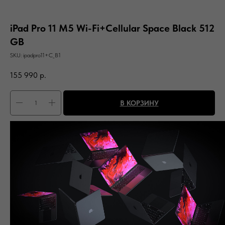
iPad Pro 11 M5 Wi-Fi+Cellular Space Black 512
GB
SKU:
ipadpro11+C_B1
155 990
р.
В КОРЗИНУ
Память: Wi-Fi + Cellular 512 ГБ
Цвет: Space Black
Вас может заинтересовать