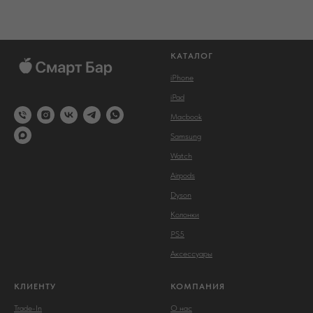
КАТАЛОГ
iPhone
iPad
Macbook
Samsung
Watch
Airpods
Dyson
Колонки
PS5
Аксессуары
КЛИЕНТУ
КОМПАНИЯ
Trade-In
О нас