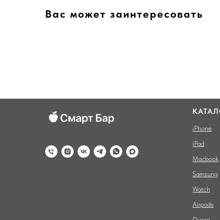
Вас может заинтересовать
КАТАЛ
iPhone
iPad
Macbook
Samsung
Watch
Airpods
Dyson