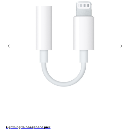
Lightning to headphone jack
Каб