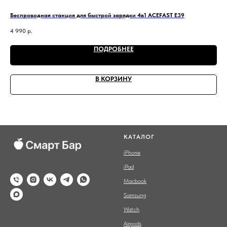
Беспроводная станция для быстрой зарядки 4в1 ACEFAST E39
Зар
4 990
р.
2 3
ПОДРОБНЕЕ
В КОРЗИНУ
КАТАЛОГ
iPhone
iPad
Macbook
Samsung
Watch
Airpods