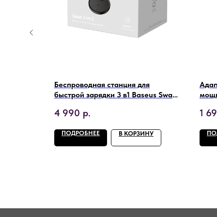
Mh White
Беспроводная станция для
Адап
быстрой зарядки 3 в1 Baseus Swan
мощн
3in1
4 990
р.
1 6
ПОДРОБНЕЕ
ПО
ИНУ
В КОРЗИНУ