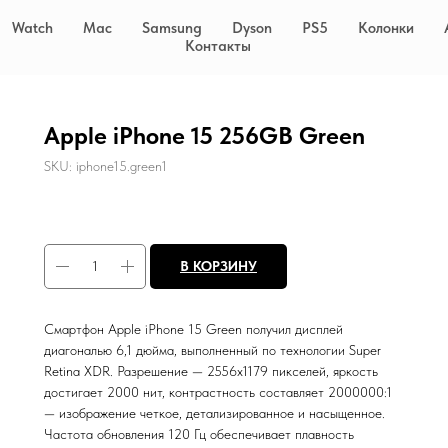
Watch
Mac
Samsung
Dyson
PS5
Колонки
Контакты
Apple iPhone 15 256GB Green
SKU:
iphone15.green1
В КОРЗИНУ
Смартфон Apple iPhone 15 Green получил дисплей
диагональю 6,1 дюйма, выполненный по технологии Super
Retina XDR. Разрешение — 2556x1179 пикселей, яркость
достигает 2000 нит, контрастность составляет 2000000:1
— изображение четкое, детализированное и насыщенное.
Частота обновления 120 Гц обеспечивает плавность