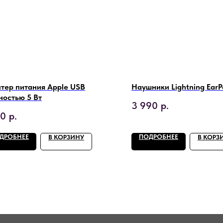
тер питания Apple USB
Наушники Lightning EarP
остью 5 Вт
3 990
р.
90
р.
ДРОБНЕЕ
ПОДРОБНЕЕ
В КОРЗИНУ
В КОРЗ