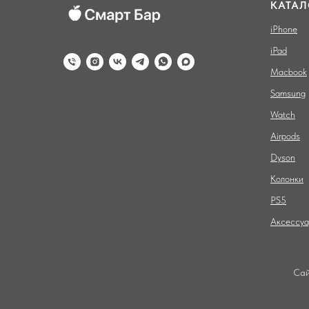
КАТАЛ
iPhone
iPad
Macbook
Samsung
Watch
Airpods
Dyson
Колонки
PS5
Аксессу
Сай