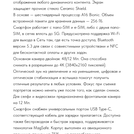
отображения любого динамичного контента. Экран
защищает прочное стекло Ceramic Shield.
В основе — шестиядерный процессор A16 Bionic. Объем
встроенной памяти для хранения данных — 256 Гб.
Смартфон работает с nano-SIM и e-SIM, либо с двумя nano-
SIM, в сетях вплоть до 5G. Предусмотрена поддержка Wi-Fi
для выхода в Сеть там, где есть точка доступа, Bluetooth
версии 5.3 для связи с совместимыми устройствами и NFC
для бесконтактной оплаты и других задач.
Основная камера двойная: 48/12 Мп. Она способна
снимать в разрешении до 4К (3840x2160 пикселей).
Оптический зум на увеличение и на уменьшение, цифровая и
оптическая стабилизация и вспышка помогут получить
отличные результаты в любых условиях. Фокус при съемке
портретов можно менять уже после того, как сделан снимок.
Для селфи и видеосвязи предназначена фронтальная камера
на 12 Мп.
Смартфон снабжен универсальным портом USB Type-C,
соответствующий кабель для зарядки прилагается. Доступна
также беспроводная и быстрая зарядка, поддерживается
технология MagSafe. Корпус выполнен из авиационного
алюминия, причем на 75% — из переработанного