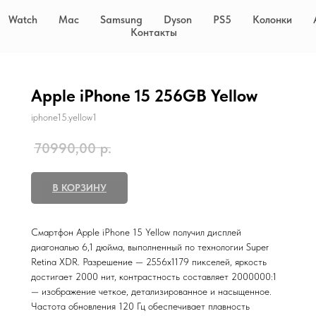
Watch
Mac
Samsung
Dyson
PS5
Колонки
Контакты
Apple iPhone 15 256GB Yellow
iphone15.yellow1
70990,00
р.
В КОРЗИНУ
Смартфон Apple iPhone 15 Yellow получил дисплей
диагональю 6,1 дюйма, выполненный по технологии Super
Retina XDR. Разрешение — 2556x1179 пикселей, яркость
достигает 2000 нит, контрастность составляет 2000000:1
— изображение четкое, детализированное и насыщенное.
Частота обновления 120 Гц обеспечивает плавность