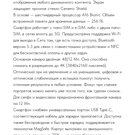
отображения любого динамичного контента. Экран
защищает прочное стекло Ceramic Shield.
В основе — шестиядерный процессор A16 Bionic. Объем
встроенной памяти для хранения данных — 256 Гб.
Смартфон работает с nano-SIM и e-SIM, либо с двумя nano-
SIM, в сетях вплоть до 5G. Предусмотрена поддержка Wi-Fi
для выхода в Сеть там, где есть точка доступа, Bluetooth
версии 5.3 для связи с совместимыми устройствами и NFC
для бесконтактной оплаты и других задач.
Основная камера двойная: 48/12 Мп. Она способна
снимать в разрешении до 4К (3840x2160 пикселей).
Оптический зум на увеличение и на уменьшение, цифровая и
оптическая стабилизация и вспышка помогут получить
отличные результаты в любых условиях. Фокус при съемке
портретов можно менять уже после того, как сделан снимок.
Для селфи и видеосвязи предназначена фронтальная камера
на 12 Мп.
Смартфон снабжен универсальным портом USB Type-C,
соответствующий кабель для зарядки прилагается. Доступна
также беспроводная и быстрая зарядка, поддерживается
технология MagSafe. Корпус выполнен из авиационного
алюминия, причем на 75% — из переработанного