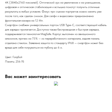
4К (3840x2160 пикселей). Оптический зум на увеличение и на уменьшение,
цифровая и оптическая стабилизация и вспышка помогут получить отличные
результаты в любых условиях. Фокус при съемке портретов можно менять уже
после того, как сделан снимок. Для селфи и видеосвязи предназначена
фронтальная камера на 12 Мп.
Смартфон снабжен универсальным портом USB Type-C, соответствующий кабель
для зарядки прилагается. Доступна также беспроводная и быстрая зарядка,
поддерживается технология MagSafe. Корпус выполнен из авиационного
алюминия, причем на 75% — из переработанного материала, задняя панель
отделана стеклом. Заявлена защита по стандарту IP68 — смартфон может без
вреда для себя погружаться на глубину до 6 м.
Цвет: Голубой
Память: 256 Гб
Вас может заинтересовать