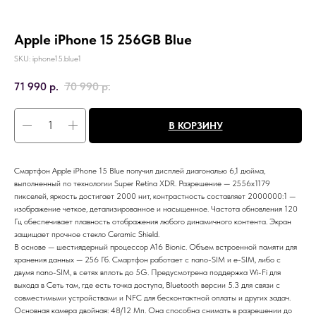
Apple iPhone 15 256GB Blue
SKU:
iphone15.blue1
71 990
р.
70 990
р.
В КОРЗИНУ
Смартфон Apple iPhone 15 Blue получил дисплей диагональю 6,1 дюйма,
выполненный по технологии Super Retina XDR. Разрешение — 2556x1179
пикселей, яркость достигает 2000 нит, контрастность составляет 2000000:1 —
изображение четкое, детализированное и насыщенное. Частота обновления 120
Гц обеспечивает плавность отображения любого динамичного контента. Экран
защищает прочное стекло Ceramic Shield.
В основе — шестиядерный процессор A16 Bionic. Объем встроенной памяти для
хранения данных — 256 Гб. Смартфон работает с nano-SIM и e-SIM, либо с
двумя nano-SIM, в сетях вплоть до 5G. Предусмотрена поддержка Wi-Fi для
выхода в Сеть там, где есть точка доступа, Bluetooth версии 5.3 для связи с
совместимыми устройствами и NFC для бесконтактной оплаты и других задач.
Основная камера двойная: 48/12 Мп. Она способна снимать в разрешении до