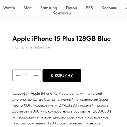
Watch
Mac
Samsung
Dyson
PS5
Колонки
Контакты
Apple iPhone 15 Plus 128GB Blue
SKU:
iphone15plus.blue
В КОРЗИНУ
Смартфон Apple iPhone 15 Plus Blue получил дисплей
диагональю 6,7 дюйма, выполненный по технологии Super
Retina XDR. Разрешение — 2796x1290 пикселей, яркость
достигает 2000 нит, контрастность составляет 2000000:1
— изображение четкое, детализированное и насыщенное.
Частота обновления 120 Гц обеспечивает плавность