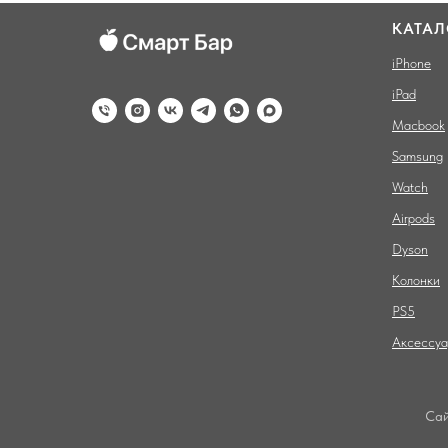
КАТАЛ
iPhone
iPad
Macbook
Samsung
Watch
Airpods
Dyson
Колонки
PS5
Аксессу
Сай