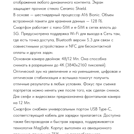
отображения любого динамичного контента. Экран
защищает прочное стекло Ceramic Shield.
В основе — шестиядерный процессор A16 Bionic. Объем
встроенной памяти для хранения данных — 128 Гб.
Смартфон работает с nano-SIM и e-SIM в сетях вплоть до
5G. Предусмотрена поддержка Wi-Fi для выхода в Сеть там,
где есть точка доступа, Bluetooth версии 5.3 для связи с
совместимыми устройствами и NFC для бесконтактной
оплаты и других задач.
Основная камера двойная: 48/12 Мп. Она способна
снимать в разрешении до 4К (3840x2160 пикселей).
Оптический зум на увеличение и на уменьшение, цифровая и
оптическая стабилизация и вспышка помогут получить
отличные результаты в любых условиях. Фокус при съемке
портретов можно менять уже после того, как сделан снимок.
Для селфи и видеосвязи предназначена фронтальная камера
на 12 Мп.
Смартфон снабжен универсальным портом USB Type-C,
соответствующий кабель для зарядки прилагается. Доступна
также беспроводная и быстрая зарядка, поддерживается
технология MagSafe. Корпус выполнен из авиационного
алюминия, причем на 75% — из переработанного