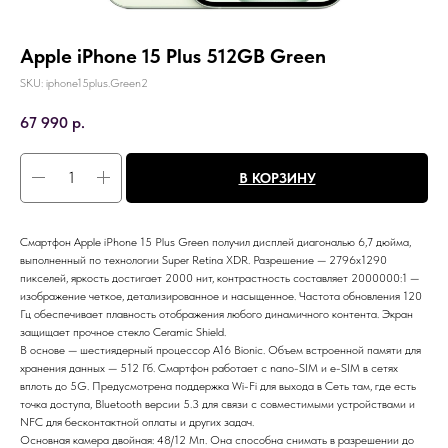
Apple iPhone 15 Plus 512GB Green
SKU:
iphone15plus.Green2
67 990
р.
В КОРЗИНУ
Смартфон Apple iPhone 15 Plus Green получил дисплей диагональю 6,7 дюйма,
выполненный по технологии Super Retina XDR. Разрешение — 2796x1290
пикселей, яркость достигает 2000 нит, контрастность составляет 2000000:1 —
изображение четкое, детализированное и насыщенное. Частота обновления 120
Гц обеспечивает плавность отображения любого динамичного контента. Экран
защищает прочное стекло Ceramic Shield.
В основе — шестиядерный процессор A16 Bionic. Объем встроенной памяти для
хранения данных — 512 Гб. Смартфон работает с nano-SIM и e-SIM в сетях
вплоть до 5G. Предусмотрена поддержка Wi-Fi для выхода в Сеть там, где есть
точка доступа, Bluetooth версии 5.3 для связи с совместимыми устройствами и
NFC для бесконтактной оплаты и других задач.
Основная камера двойная: 48/12 Мп. Она способна снимать в разрешении до