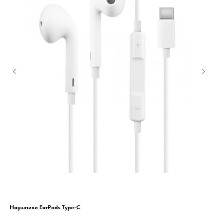
Наушники EarPods Type-C
Ада