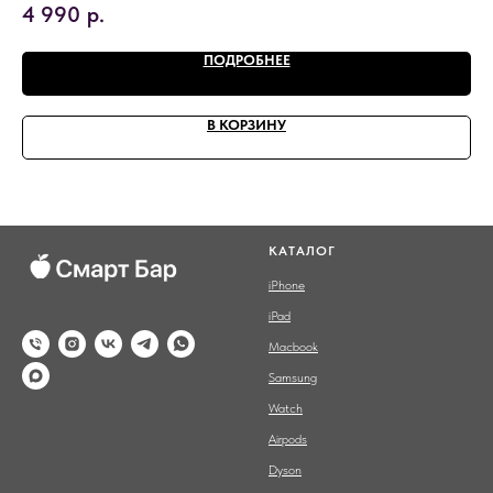
4 990
р.
1 
ПОДРОБНЕЕ
В КОРЗИНУ
КАТАЛОГ
iPhone
iPad
Macbook
Samsung
Watch
Airpods
Dyson