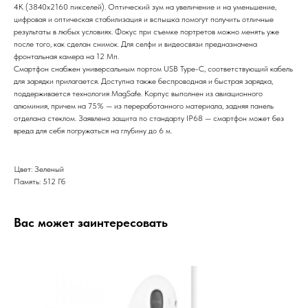
4К (3840x2160 пикселей). Оптический зум на увеличение и на уменьшение,
цифровая и оптическая стабилизация и вспышка помогут получить отличные
результаты в любых условиях. Фокус при съемке портретов можно менять уже
после того, как сделан снимок. Для селфи и видеосвязи предназначена
фронтальная камера на 12 Мп.
Смартфон снабжен универсальным портом USB Type-C, соответствующий кабель
для зарядки прилагается. Доступна также беспроводная и быстрая зарядка,
поддерживается технология MagSafe. Корпус выполнен из авиационного
алюминия, причем на 75% — из переработанного материала, задняя панель
отделана стеклом. Заявлена защита по стандарту IP68 — смартфон может без
вреда для себя погружаться на глубину до 6 м.
Цвет: Зеленый
Память: 512 Гб
Вас может заинтересовать