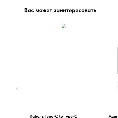
Вас может заинтересовать
-C (2M)
Кабель Type-C to Type-C
Адап