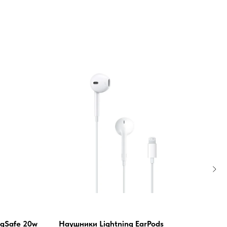
gSafe 20w
Наушники Lightning EarPods
Ада