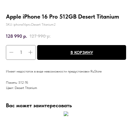
Apple iPhone 16 Pro 512GB Desert Titanium
SKU:
iphone16pro.Desert Titanium2
128 990
р.
127 990
р.
В КОРЗИНУ
Имеет недостаток в виде невозможности предустановки RuStore
Память: 512 Гб
Цвет: Desert Titanium
Вас может заинтересовать