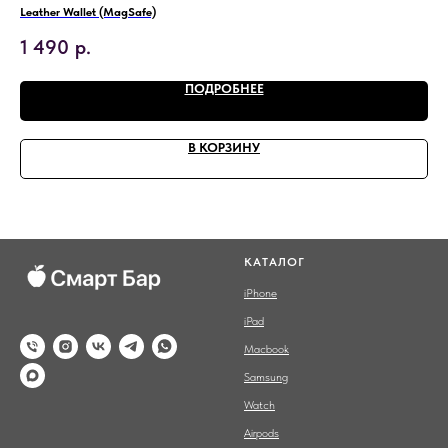
Leather Wallet (MagSafe)
Ада
1 490
р.
1 
ПОДРОБНЕЕ
В КОРЗИНУ
КАТАЛОГ
iPhone
iPad
Macbook
Samsung
Watch
Airpods