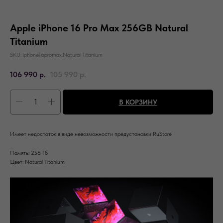
Apple iPhone 16 Pro Max 256GB Natural
Titanium
SKU:
iphone16promax.Natural Titanium
106 990
р.
105 990
р.
В КОРЗИНУ
Имеет недостаток в виде невозможности предустановки RuStore
Память: 256 Гб
Цвет: Natural Titanium
Вас может заинтересовать