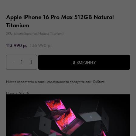
Apple iPhone 16 Pro Max 512GB Natural
Titanium
SKU:
iphone16promax.Natural Titanium1
113 990
р.
136 990
р.
В КОРЗИНУ
Имеет недостаток в виде невозможности предустановки RuStore
Память: 512 Гб
Цвет: Natural Titanium
Вас может заинтересовать