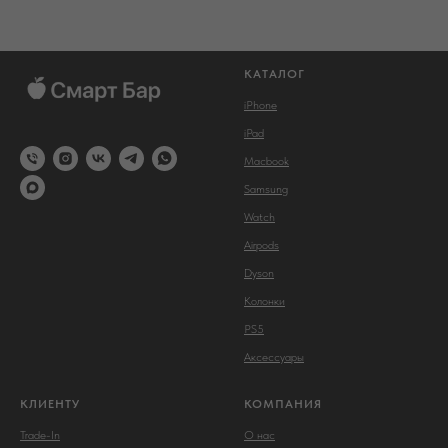
КАТАЛОГ
iPhone
iPad
Macbook
Samsung
Watch
Airpods
Dyson
Колонки
PS5
Аксессуары
КЛИЕНТУ
КОМПАНИЯ
Trade-In
О нас