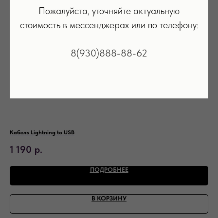
Пожалуйста, уточняйте актуальную
стоимость в мессенджерах или по телефону:
8(930)888-88-62
Кабель Lightning to USB
Нау
1 190
р.
3
ПОДРОБНЕЕ
В КОРЗИНУ