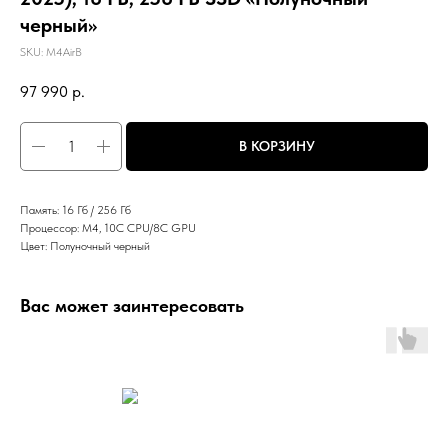
черный»
SKU:
M4AirB
97 990
р.
В КОРЗИНУ
Память: 16 Гб / 256 Гб
Процессор: M4, 10C CPU/8C GPU
Цвет: Полуночный черный
Вас может заинтересовать