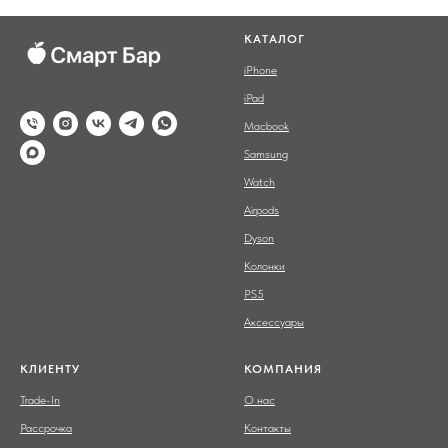
КАТАЛОГ
iPhone
iPad
Macbook
Samsung
Watch
Airpods
Dyson
Колонки
PS5
Аксессуары
КЛИЕНТУ
КОМПАНИЯ
Trade-In
О нас
Рассрочка
Контакты