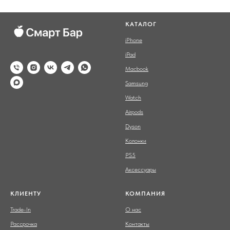
КАТАЛОГ
iPhone
iPad
Macbook
Samsung
Watch
Airpods
Dyson
Колонки
PS5
Аксессуары
КЛИЕНТУ
КОМПАНИЯ
Trade-In
О нас
Рассрочка
Контакты