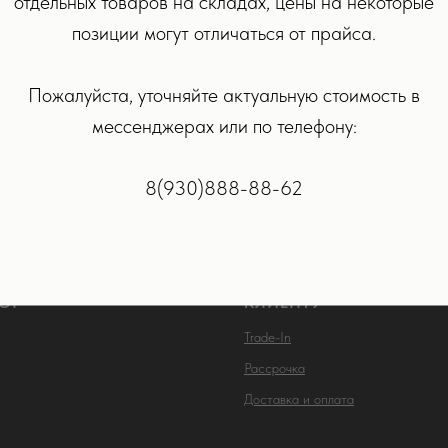
отдельных товаров на складах, цены на некоторые
позиции могут отличаться от прайса.
Apple Magic Mouse Белая
р.
Пожалуйста, уточняйте актуальную стоимость в
мессенджерах или по телефону:
РОБНЕЕ
В КОРЗИНУ
8(930)888-88-62
ОГ
КЛИЕНТУ
Trade-In
Рассрочка
Доставка и оплата