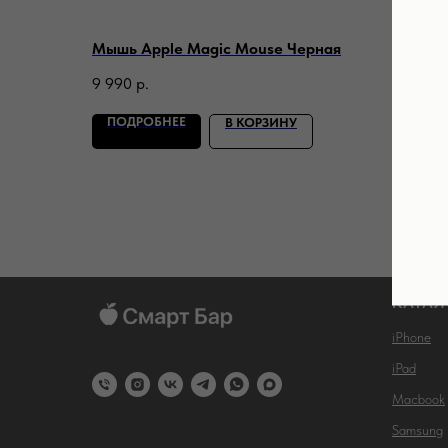
Мышь Apple Magic Mouse Черная
Мышь 
9 990
р.
9 990
ПОДРОБНЕЕ
ПОД
В КОРЗИНУ
КАТАЛ
iPhone
iPad
Macbook
Samsung