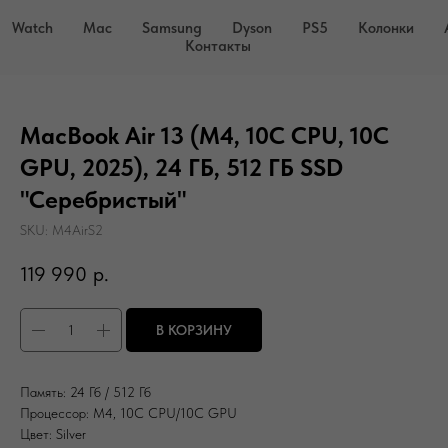
Watch
Mac
Samsung
Dyson
PS5
Колонки
Контакты
MacBook Air 13 (M4, 10C CPU, 10C
GPU, 2025), 24 ГБ, 512 ГБ SSD
"Серебристый"
SKU:
M4AirS2
119 990
р.
В КОРЗИНУ
Память: 24 Гб / 512 Гб
Процессор: M4, 10C CPU/10C GPU
Цвет: Silver