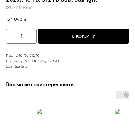
SKU:
Air15M4star1
124 990
р.
В КОРЗИНУ
Память: 16 Гб / 512 Гб
Процессор: M4, 10C CPU/10C GPU
Цвет: Starlight
Вас может заинтересовать