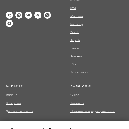
iPad
Macbook
Samsung
Watch
Airpods
Dyson
Колонки
PS5
Аксессуары
КЛИЕНТУ
КОМПАНИЯ
Trade-In
О нас
Рассрочка
Контакты
Доставка и оплата
Политика конфиденциальности