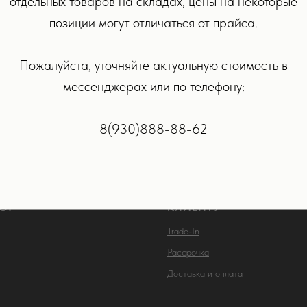
отдельных товаров на складах, цены на некоторые
позиции могут отличаться от прайса.
Apple Magic Mouse Черная
р.
Пожалуйста, уточняйте актуальную стоимость в
мессенджерах или по телефону:
РОБНЕЕ
В КОРЗИНУ
8(930)888-88-62
ОГ
КЛИЕНТУ
Trade-In
Рассрочка
Доставка и оплата