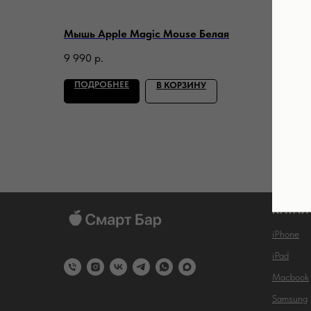
Мышь Apple Magic Mouse Белая
Мышь 
9 990
р.
9 990
ПОДРОБНЕЕ
ПОД
В КОРЗИНУ
КАТАЛ
iPhone
iPad
Macbook
Samsung