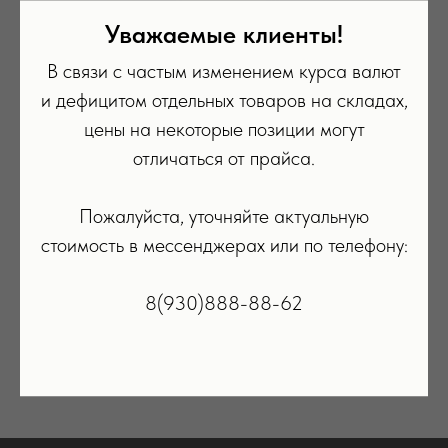
Уважаемые клиенты!
В связи с частым изменением курса валют
и дефицитом отдельных товаров на складах,
цены на некоторые позиции могут
отличаться от прайса.
Пожалуйста, уточняйте актуальную
Мышь Apple Magic Mouse Черная
Мышь Apple Magic Mouse Бел
стоимость в мессенджерах или по телефону:
9 990
р.
9 990
р.
ПОДРОБНЕЕ
ПОДРОБНЕЕ
8(930)888-88-62
В КОРЗИНУ
В КОРЗИНУ