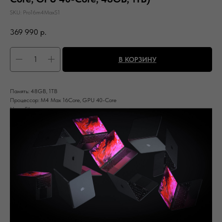
SKU:
Pro16m4MaxS1
369 990
р.
В КОРЗИНУ
Память: 48GB, 1TB
Процессор: M4 Max 16Core, GPU 40-Core
Цвет: Silver
Вас может заинтересовать