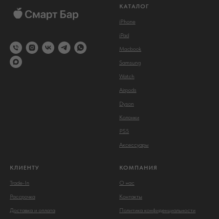
КАТАЛОГ
iPhone
iPad
Macbook
Samsung
Watch
Airpods
Dyson
Колонки
PS5
Аксессуары
КЛИЕНТУ
КОМПАНИЯ
Trade-In
О нас
Рассрочка
Контакты
Доставка и оплата
Политика конфиденциальности