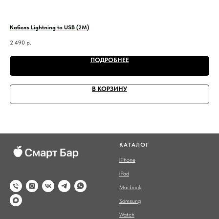
Кабель Lightning to USB (2М)
Lea
2 490
р.
1 4
ПОДРОБНЕЕ
В КОРЗИНУ
КАТАЛОГ
iPhone
iPad
Macbook
Samsung
Watch