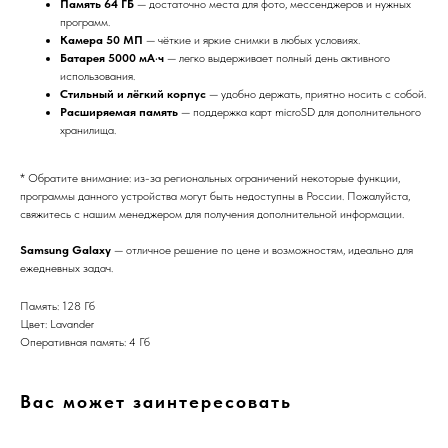
Память 64 ГБ
— достаточно места для фото, мессенджеров и нужных
программ.
Камера 50 МП
— чёткие и яркие снимки в любых условиях.
Батарея 5000 мА·ч
— легко выдерживает полный день активного
использования.
Стильный и лёгкий корпус
— удобно держать, приятно носить с собой.
Расширяемая память
— поддержка карт microSD для дополнительного
хранилища.
* Обратите внимание: из-за региональных ограничений некоторые функции,
программы данного устройства могут быть недоступны в России. Пожалуйста,
свяжитесь с нашим менеджером для получения дополнительной информации.
Samsung Galaxy
— отличное решение по цене и возможностям, идеально для
ежедневных задач.
Память: 128 Гб
Цвет: Lavander
Оперативная память: 4 Гб
Вас может заинтересовать