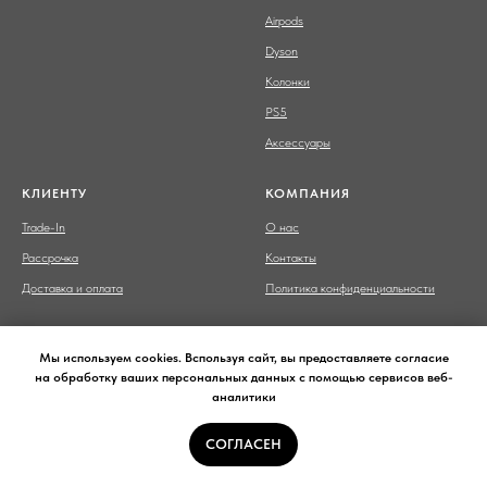
Airpods
Dyson
Колонки
PS5
Аксессуары
КЛИЕНТУ
КОМПАНИЯ
Trade-In
О нас
Рассрочка
Контакты
Доставка и оплата
Политика конфиденциальности
Мы используем cookies. Bспользуя сайт, вы предоставляете согласие
на обработку ваших персональных данных с помощью сервисов веб-
аналитики
Сайт носит сугубо информационный характер и не является
публичной офертой,
определяемой Статьей 437 (2) ГК РФ.
СОГЛАСЕН
© 2017-2026 Смарт Бар