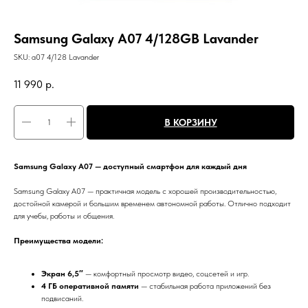
Samsung Galaxy A07 4/128GB Lavander
SKU:
a07 4/128 Lavander
11 990
р.
В КОРЗИНУ
Samsung Galaxy A07 — доступный смартфон для каждый дня
Samsung Galaxy A07 — практичная модель с хорошей производительностью,
достойной камерой и большим временем автономной работы. Отлично подходит
для учебы, работы и общения.
Преимущества модели:
Экран 6,5″
— комфортный просмотр видео, соцсетей и игр.
4 ГБ оперативной памяти
— стабильная работа приложений без
подвисаний.