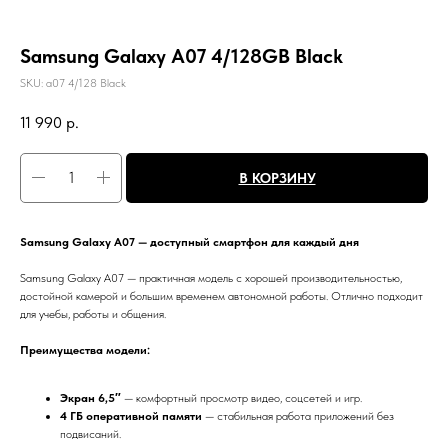
Samsung Galaxy A07 4/128GB Black
SKU:
a07 4/128 Black
11 990
р.
В КОРЗИНУ
Samsung Galaxy A07 — доступный смартфон для каждый дня
Samsung Galaxy A07 — практичная модель с хорошей производительностью,
достойной камерой и большим временем автономной работы. Отлично подходит
для учебы, работы и общения.
Преимущества модели:
Экран 6,5″
— комфортный просмотр видео, соцсетей и игр.
4 ГБ оперативной памяти
— стабильная работа приложений без
подвисаний.