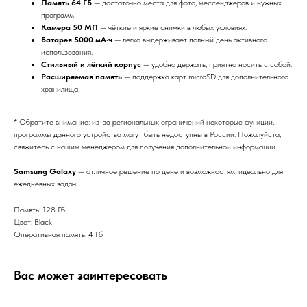
Память 64 ГБ
— достаточно места для фото, мессенджеров и нужных
программ.
Камера 50 МП
— чёткие и яркие снимки в любых условиях.
Батарея 5000 мА·ч
— легко выдерживает полный день активного
использования.
Стильный и лёгкий корпус
— удобно держать, приятно носить с собой.
Расширяемая память
— поддержка карт microSD для дополнительного
хранилища.
* Обратите внимание: из-за региональных ограничений некоторые функции,
программы данного устройства могут быть недоступны в России. Пожалуйста,
свяжитесь с нашим менеджером для получения дополнительной информации.
Samsung Galaxy
— отличное решение по цене и возможностям, идеально для
ежедневных задач.
Память: 128 Гб
Цвет: Black
Оперативная память: 4 Гб
Вас может заинтересовать