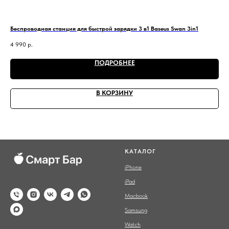
Беспроводная станция для быстрой зарядки 3 в1 Baseus Swan 3in1
Каб
4 990
р.
2 9
ПОДРОБНЕЕ
В КОРЗИНУ
КАТАЛОГ
iPhone
iPad
Macbook
Samsung
Watch