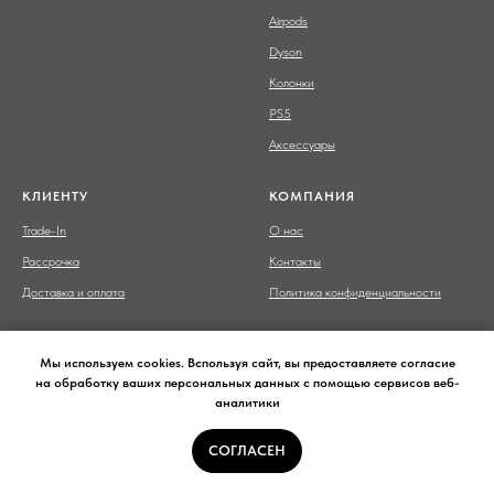
Airpods
Dyson
Колонки
PS5
Аксессуары
КЛИЕНТУ
КОМПАНИЯ
Trade-In
О нас
Рассрочка
Контакты
Доставка и оплата
Политика конфиденциальности
Мы используем cookies. Bспользуя сайт, вы предоставляете согласие
на обработку ваших персональных данных с помощью сервисов веб-
аналитики
Сайт носит сугубо информационный характер и не является
публичной офертой,
определяемой Статьей 437 (2) ГК РФ.
СОГЛАСЕН
© 2017-2026 Смарт Бар