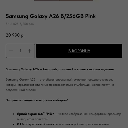
Samsung Galaxy A26 8/256GB Pink
SKU:
a26 8/256 pink
20 990
р.
В КОРЗИНУ
Samsung Galaxy A26 — быстрый, стильный и готов к любым задачам
Samsung Galaxy A26 — это сбалансированный смартфон среднего класса,
который предлагает отличную производительность, большой запас памяти и
современный дизайн.
Что делает модель выгодным выбором:
Яркий экран 6,6″ FHD+
— чёткое изображение, комфортный просмотр
видео, игр и соцсетей.
8 ГБ оперативной памяти
— плавная работа сразу нескольких