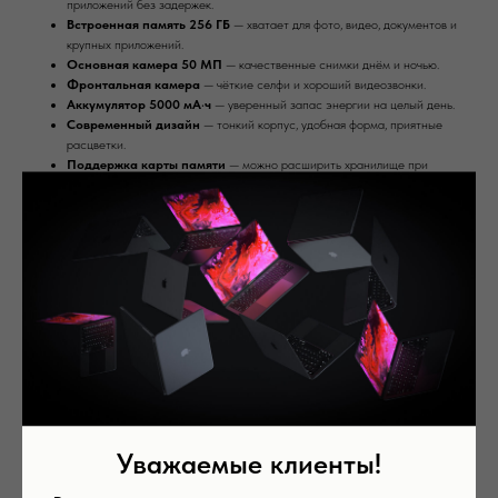
приложений без задержек.
Встроенная память 256 ГБ
— хватает для фото, видео, документов и
крупных приложений.
Основная камера 50 МП
— качественные снимки днём и ночью.
Фронтальная камера
— чёткие селфи и хороший видеозвонки.
Аккумулятор 5000 мА·ч
— уверенный запас энергии на целый день.
Современный дизайн
— тонкий корпус, удобная форма, приятные
расцветки.
Поддержка карты памяти
— можно расширить хранилище при
необходимости.
* Обратите внимание: из-за региональных ограничений некоторые функции,
программы данного устройства могут быть недоступны в России. Пожалуйста,
свяжитесь с нашим менеджером для получения дополнительной информации.
Samsung Galaxy
— отличный выбор для тех, кому нужен быстрый, надёжный и
вместительный смартфон на каждый день.
Память: 256 Гб
Цвет: Pink
Оперативная память: 8 Гб
Уважаемые клиенты!
Вас может заинтересовать