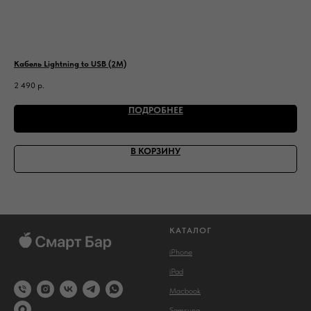
Кабель Lightning to USB (2М)
Каб
2 490
р.
2 2
ПОДРОБНЕЕ
В КОРЗИНУ
КАТАЛОГ
iPhone
iPad
Macbook
Samsung