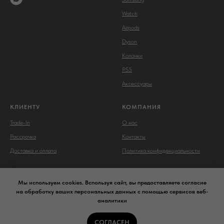
Watch
Airpods
Dyson
Колонки
PS5
Аксессуары
КЛИЕНТУ
КОМПАНИЯ
Trade-In
О нас
Рассрочка
Контакты
Доставка и оплата
Политика конфиденциальности
Мы используем cookies. Bспользуя сайт, вы предоставляете согласие
на обработку ваших персональных данных с помощью сервисов веб-
аналитики
Сайт носит сугубо информационный характер и не является
публичной офертой,
определяемой Статьей 437 (2) ГК РФ.
СОГЛАСЕН