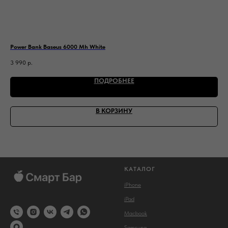
Power Bank Baseus 6000 Mh White
Каб
3 990
р.
2 9
ПОДРОБНЕЕ
В КОРЗИНУ
КАТАЛОГ
iPhone
iPad
Macbook
Samsung