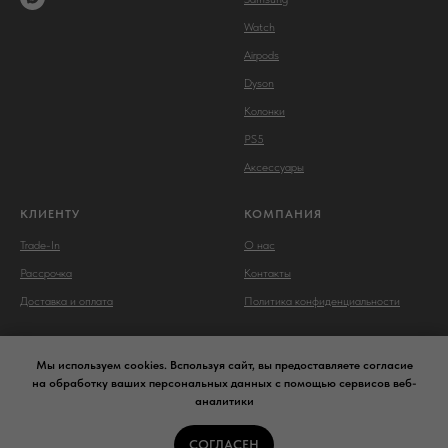
Watch
Airpods
Dyson
Колонки
PS5
Аксессуары
КЛИЕНТУ
КОМПАНИЯ
Trade-In
О нас
Рассрочка
Контакты
Доставка и оплата
Политика конфиденциальности
Мы используем cookies. Bспользуя сайт, вы предоставляете согласие
на обработку ваших персональных данных с помощью сервисов веб-
аналитики
Сайт носит сугубо информационный характер и не является
публичной офертой,
определяемой Статьей 437 (2) ГК РФ.
СОГЛАСЕН