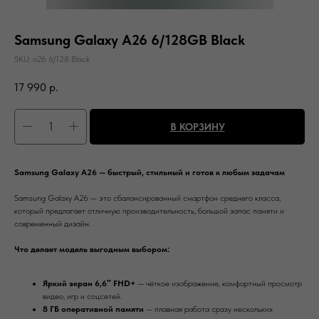
Samsung Galaxy A26 6/128GB Black
SKU:
a26 6/128 Black
17 990
р.
В КОРЗИНУ
Samsung Galaxy A26 — быстрый, стильный и готов к любым задачам
Samsung Galaxy A26 — это сбалансированный смартфон среднего класса,
который предлагает отличную производительность, большой запас памяти и
современный дизайн.
Что делает модель выгодным выбором:
Яркий экран 6,6″ FHD+
— чёткое изображение, комфортный просмотр
видео, игр и соцсетей.
8 ГБ оперативной памяти
— плавная работа сразу нескольких