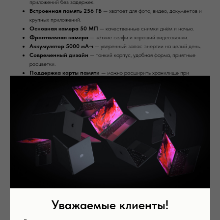
приложений без задержек.
Встроенная память 256 ГБ
— хватает для фото, видео, документов и
крупных приложений.
Основная камера 50 МП
— качественные снимки днём и ночью.
Фронтальная камера
— чёткие селфи и хороший видеозвонки.
Аккумулятор 5000 мА·ч
— уверенный запас энергии на целый день.
Современный дизайн
— тонкий корпус, удобная форма, приятные
расцветки.
Поддержка карты памяти
— можно расширить хранилище при
необходимости.
* Обратите внимание: из-за региональных ограничений некоторые функции,
программы данного устройства могут быть недоступны в России. Пожалуйста,
свяжитесь с нашим менеджером для получения дополнительной информации.
Samsung Galaxy
— отличный выбор для тех, кому нужен быстрый, надёжный и
вместительный смартфон на каждый день.
Память: 128 Гб
Цвет: Black
Оперативная память: 6 Гб
Уважаемые клиенты!
Вас может заинтересовать