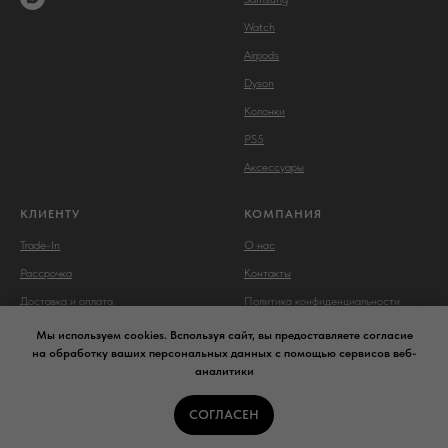
Watch
Airpods
Dyson
Колонки
PS5
Аксессуары
КЛИЕНТУ
КОМПАНИЯ
Trade-In
О нас
Рассрочка
Контакты
Доставка и оплата
Политика конфиденциальности
Мы используем cookies. Bспользуя сайт, вы предоставляете согласие
на обработку ваших персональных данных с помощью сервисов веб-
аналитики
Сайт носит сугубо информационный характер и не является
СОГЛАСЕН
публичной офертой,
определяемой Статьей 437 (2) ГК РФ.