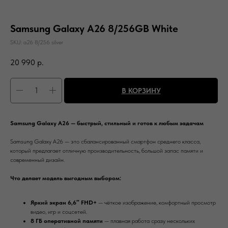
Samsung Galaxy A26 8/256GB White
SKU:
a26 8/256 silver
20 990
р.
В КОРЗИНУ
Samsung Galaxy A26 — быстрый, стильный и готов к любым задачам
Samsung Galaxy A26 — это сбалансированный смартфон среднего класса,
который предлагает отличную производительность, большой запас памяти и
современный дизайн.
Что делает модель выгодным выбором:
Яркий экран 6,6″ FHD+
— чёткое изображение, комфортный просмотр
видео, игр и соцсетей.
8 ГБ оперативной памяти
— плавная работа сразу нескольких