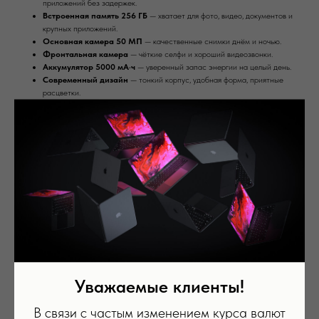
приложений без задержек.
Встроенная память 256 ГБ
— хватает для фото, видео, документов и
крупных приложений.
Основная камера 50 МП
— качественные снимки днём и ночью.
Фронтальная камера
— чёткие селфи и хороший видеозвонки.
Аккумулятор 5000 мА·ч
— уверенный запас энергии на целый день.
Современный дизайн
— тонкий корпус, удобная форма, приятные
расцветки.
Поддержка карты памяти
— можно расширить хранилище при
необходимости.
* Обратите внимание: из-за региональных ограничений некоторые функции,
программы данного устройства могут быть недоступны в России. Пожалуйста,
свяжитесь с нашим менеджером для получения дополнительной информации.
Samsung Galaxy
— отличный выбор для тех, кому нужен быстрый, надёжный и
вместительный смартфон на каждый день.
Память: 256 Гб
Цвет: Silver
Оперативная память: 8 Гб
Уважаемые клиенты!
Вас может заинтересовать
В связи с частым изменением курса валют