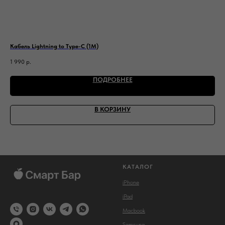
Кабель Lightning to Type-C (1M)
Нау
1 990
р.
3 9
ПОДРОБНЕЕ
В КОРЗИНУ
КАТАЛОГ
iPhone
iPad
Macbook
Samsung