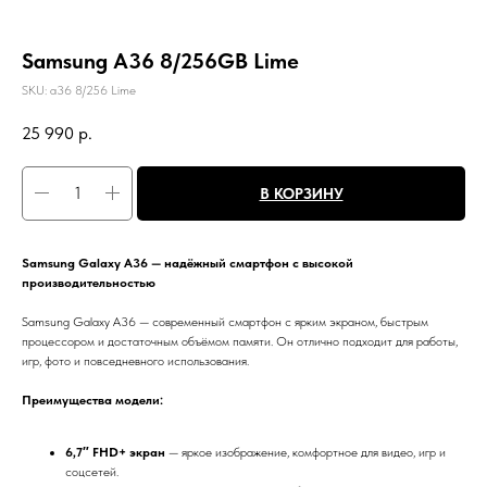
Samsung A36 8/256GB Lime
SKU:
a36 8/256 Lime
25 990
р.
В КОРЗИНУ
Samsung Galaxy A36 — надёжный смартфон с высокой
производительностью
Samsung Galaxy A36 — современный смартфон с ярким экраном, быстрым
процессором и достаточным объёмом памяти. Он отлично подходит для работы,
игр, фото и повседневного использования.
Преимущества модели:
6,7″ FHD+ экран
— яркое изображение, комфортное для видео, игр и
соцсетей.