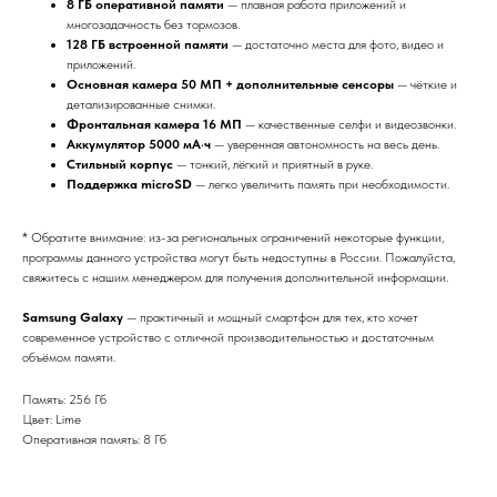
8 ГБ оперативной памяти
— плавная работа приложений и
многозадачность без тормозов.
128 ГБ встроенной памяти
— достаточно места для фото, видео и
приложений.
Основная камера 50 МП + дополнительные сенсоры
— чёткие и
детализированные снимки.
Фронтальная камера 16 МП
— качественные селфи и видеозвонки.
Аккумулятор 5000 мА·ч
— уверенная автономность на весь день.
Стильный корпус
— тонкий, лёгкий и приятный в руке.
Поддержка microSD
— легко увеличить память при необходимости.
* Обратите внимание: из-за региональных ограничений некоторые функции,
программы данного устройства могут быть недоступны в России. Пожалуйста,
свяжитесь с нашим менеджером для получения дополнительной информации.
Samsung Galaxy
— практичный и мощный смартфон для тех, кто хочет
современное устройство с отличной производительностью и достаточным
объёмом памяти.
Память: 256 Гб
Цвет: Lime
Оперативная память: 8 Гб