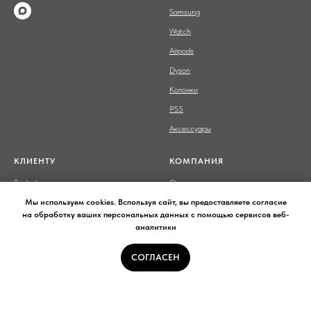
Samsung
Watch
Airpods
Dyson
Колонки
PS5
Аксессуары
КЛИЕНТУ
КОМПАНИЯ
Trade-In
О нас
Рассрочка
Контакты
Мы используем cookies. Bспользуя сайт, вы предоставляете согласие
на обработку ваших персональных данных с помощью сервисов веб-
Доставка и оплата
Политика конфиденциальности
аналитики
СОГЛАСЕН
Сайт носит сугубо информационный характер и не является
публичной офертой,