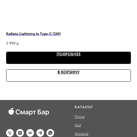
Кабель Lightning to Type-C (2M)
Нау
2 990
р.
3 9
ПОДРОБНЕЕ
В КОРЗИНУ
КАТАЛОГ
iPhone
iPad
Macbook