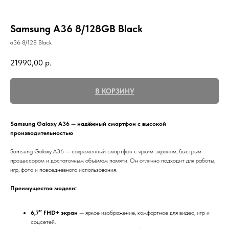
Samsung A36 8/128GB Black
a36 8/128 Black
21990,00
р.
В КОРЗИНУ
Samsung Galaxy A36 — надёжный смартфон с высокой
производительностью
Samsung Galaxy A36 — современный смартфон с ярким экраном, быстрым
процессором и достаточным объёмом памяти. Он отлично подходит для работы,
игр, фото и повседневного использования.
Преимущества модели:
6,7″ FHD+ экран
— яркое изображение, комфортное для видео, игр и
соцсетей.