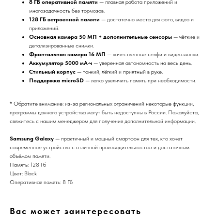
8 ГБ оперативной памяти
— плавная работа приложений и
многозадачность без тормозов.
128 ГБ встроенной памяти
— достаточно места для фото, видео и
приложений.
Основная камера 50 МП + дополнительные сенсоры
— чёткие и
детализированные снимки.
Фронтальная камера 16 МП
— качественные селфи и видеозвонки.
Аккумулятор 5000 мА·ч
— уверенная автономность на весь день.
Стильный корпус
— тонкий, лёгкий и приятный в руке.
Поддержка microSD
— легко увеличить память при необходимости.
* Обратите внимание: из-за региональных ограничений некоторые функции,
программы данного устройства могут быть недоступны в России. Пожалуйста,
свяжитесь с нашим менеджером для получения дополнительной информации.
Samsung Galaxy
— практичный и мощный смартфон для тех, кто хочет
современное устройство с отличной производительностью и достаточным
объёмом памяти.
Память: 128 Гб
Цвет: Black
Оперативная память: 8 Гб
Вас может заинтересовать