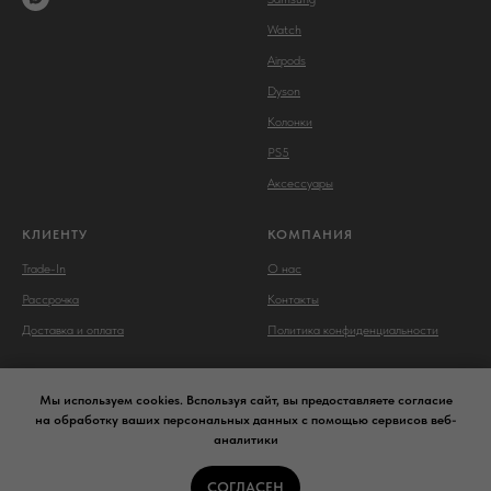
Watch
Airpods
Dyson
Колонки
PS5
Аксессуары
КЛИЕНТУ
КОМПАНИЯ
Trade-In
О нас
Рассрочка
Контакты
Доставка и оплата
Политика конфиденциальности
Мы используем cookies. Bспользуя сайт, вы предоставляете согласие
на обработку ваших персональных данных с помощью сервисов веб-
аналитики
Сайт носит сугубо информационный характер и не является
публичной офертой,
определяемой Статьей 437 (2) ГК РФ.
СОГЛАСЕН