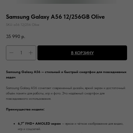
Samsung Galaxy A56 12/256GB Olive
SKU:
a56 12/256 Olive
35 990
р.
В КОРЗИНУ
Samsung Galaxy A56 — стильный и быстрый смартфон для повседневных
задач
Samsung Galaxy A56 сочетает современный дизайн, яркий экран и достаточный
объём памяти для работы, игр и фото. Это надёжный смартфон для
повседневного использования.
Преимущества модели:
6,7″ FHD+ AMOLED экран
— яркое и чёткое изображение для видео,
игр и соцсетей.