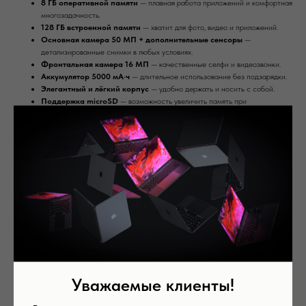
8 ГБ оперативной памяти
— плавная работа приложений и комфортная
многозадачность.
128 ГБ встроенной памяти
— хватит для фото, видео и приложений.
Основная камера 50 МП + дополнительные сенсоры
—
детализированные снимки в любых условиях.
Фронтальная камера 16 МП
— качественные селфи и видеозвонки.
Аккумулятор 5000 мА·ч
— длительное использование без подзарядки.
Элегантный и лёгкий корпус
— удобно держать и носить с собой.
Поддержка microSD
— возможность увеличить память при
необходимости.
* Обратите внимание: из-за региональных ограничений некоторые функции,
программы данного устройства могут быть недоступны в России. Пожалуйста,
свяжитесь с нашим менеджером для получения дополнительной информации.
Samsung Galaxy A56
— отличный выбор для тех, кто хочет современный,
быстрый и надёжный смартфон с достаточным объёмом памяти.
Память: 256 Гб
Цвет: Olive
Оперативная память: 12 Гб
Уважаемые клиенты!
Вас может заинтересовать