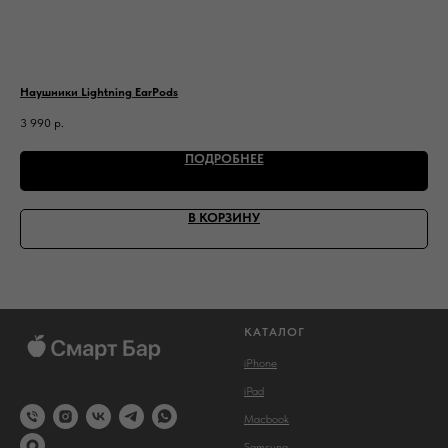
Наушники Lightning EarPods
Ада
3 990
р.
1 6
ПОДРОБНЕЕ
В КОРЗИНУ
КАТАЛОГ
iPhone
iPad
Macbook
Samsung