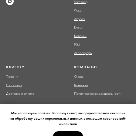
Samsung
Watch
Airpods
Dyson
Колонки
PS5
Аксессуары
КЛИЕНТУ
КОМПАНИЯ
Trade-In
О нас
Рассрочка
Контакты
Доставка и оплата
Политика конфиденциальности
Мы используем cookies. Bспользуя сайт, вы предоставляете согласие
на обработку ваших персональных данных с помощью сервисов веб-
аналитики
Сайт носит сугубо информационный характер и не является
публичной офертой,
определяемой Статьей 437 (2) ГК РФ.