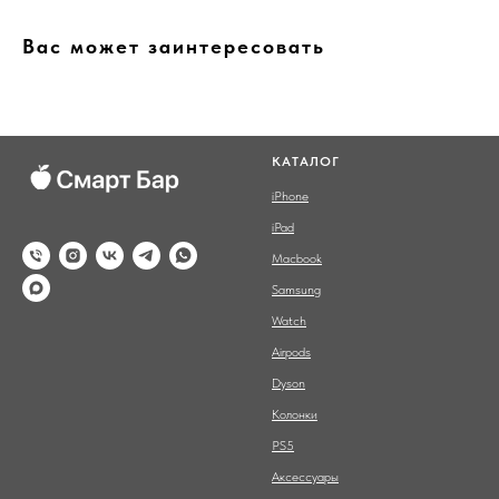
Вас может заинтересовать
КАТАЛОГ
iPhone
iPad
Macbook
Samsung
Watch
Airpods
Dyson
Колонки
PS5
Аксессуары