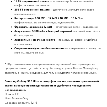
12 ГБ оперативной памяти
— мгновенная работа приложений и
комфортная многозадачность.
256 ГБ встроенной памяти
— достаточно места для фото, видео,
приложений и игр.
Квадрокамера 200 МП + 12 МП + 10 МП + 10 МП
—
профессиональные снимки и видео, поддержка 8K.
Фронтальная камера 12 МП
— качественные селфи и видеозвонки.
Аккумулятор 5000 мА·ч с быстрой зарядкой
— полный день работы
без подзарядки.
Элегантный и прочный корпус
— премиальный дизайн и удобство
использования.
Современные функции безопасности
— сканер отпечатка пальца под
экраном, защита данных.
* Обратите внимание: из-за региональных ограничений некоторые функции,
программы данного устройства могут быть недоступны в России. Пожалуйста,
свяжитесь с нашим менеджером для получения дополнительной информации.
Samsung Galaxy S25 Ultra — смартфон для тех, кто ценит премиальный
экран, высокую производительность и удобство в повседневном
использовании.
Память: 1 Тб
Цвет: Titanium Grey
Оперативная память: 12 Гб