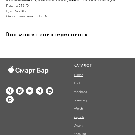
Память: 512 Гб
Цвет: Sky Blue
Оперативная память: 12 Гб
Вас может заинтересовать
КАТАЛОГ
iPhone
iPad
Macbook
Samsung
Watch
Airpods
Dyson
Колонки