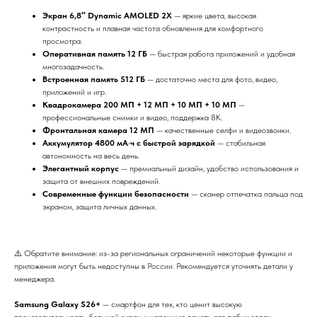
Экран 6,8″ Dynamic AMOLED 2X
— яркие цвета, высокая
контрастность и плавная частота обновления для комфортного
просмотра.
Оперативная память 12 ГБ
— быстрая работа приложений и удобная
многозадачность.
Встроенная память 512 ГБ
— достаточно места для фото, видео,
приложений и игр.
Квадрокамера 200 МП + 12 МП + 10 МП + 10 МП
—
профессиональные снимки и видео, поддержка 8K.
Фронтальная камера 12 МП
— качественные селфи и видеозвонки.
Аккумулятор 4800 мА·ч с быстрой зарядкой
— стабильная
автономность на весь день.
Элегантный корпус
— премиальный дизайн, удобство использования и
защита от внешних повреждений.
Современные функции безопасности
— сканер отпечатка пальца под
экраном, защита личных данных.
⚠️ Обратите внимание: из-за региональных ограничений некоторые функции и
приложения могут быть недоступны в России. Рекомендуется уточнять детали у
менеджера.
Samsung Galaxy S26+
— смартфон для тех, кто ценит высокую
производительность, большой экран и надежную память для любых задач.