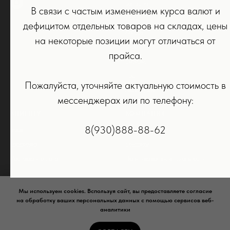
Samsung
В связи с частым изменением курса валют и
Watch
дефицитом отдельных товаров на складах, цены
Airpods
на некоторые позиции могут отличаться от
Dyson
прайса.
Колонки
PS5
Пожалуйста, уточняйте актуальную стоимость в
Аксессуары
мессенджерах или по телефону:
КЛИЕНТУ
КОМПАНИЯ
8(930)888-88-62
Trade-In
О нас
Рассрочка
Контакты
Доставка и оплата
Политика конфиденциальности
Мы используем cookies. Bспользуя сайт, вы предоставляете согласие
на обработку ваших персональных данных с помощью сервисов веб-
аналитики
Сайт носит сугубо информационный характер и не является
публичной офертой,
определяемой Статьей 437 (2) ГК РФ.