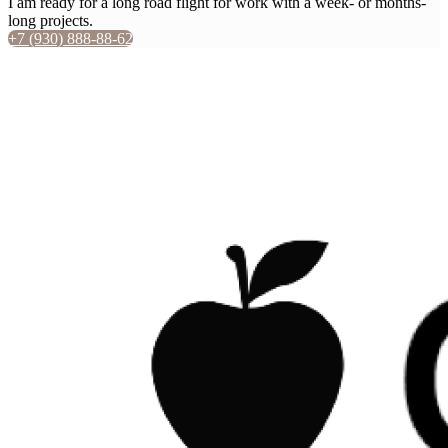
I am ready for a long road flight for work with a week- or months-
long projects.
+7 (930) 888-88-62