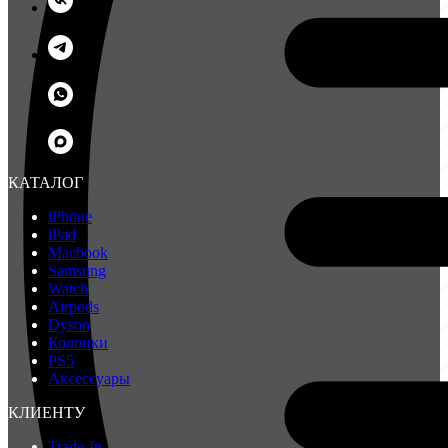
КАТАЛОГ
iPhone
iPad
Macbook
Samsung
Watch
Airpods
Dyson
Колонки
PS5
Аксессуары
КЛИЕНТУ
Trade-In