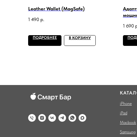
Leather Wallet (MagSafe)
Адапт
мощно
1 490
р.
1 690
ПОДРОБНЕЕ
ПОД
В КОРЗИНУ
КАТАЛ
iPhone
iPad
Macbook
Samsung