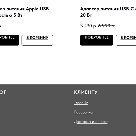
ер питания Apple USB
Адаптер питания USB‑C
стью 5 Вт
20 Вт
р.
3 490
р.
6 990
р.
РОБНЕЕ
ПОДРОБНЕЕ
В КОРЗИНУ
В КОРЗ
ОГ
КЛИЕНТУ
Trade-In
Рассрочка
Доставка и оплата