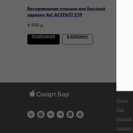
Беспроводная станция для быстрой
Беспр
зарядки 4в1 ACEFAST E39
зарядк
4 990
р.
4 990
ПОДРОБНЕЕ
ПОД
В КОРЗИНУ
КАТАЛ
iPhone
iPad
Macbook
Samsung