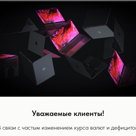
Уважаемые клиенты!
В связи с частым изменением курса валют и дефицито