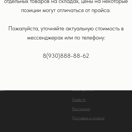
отдельных товаров на складах, цены на некоторые
оводная станция для быстрой
Адаптер питания USB‑C
позиции могут отличаться от прайса.
и 3 в1 Baseus Swan 3in1
20 Вт
р.
3 490
р.
6 990
р.
Пожалуйста, уточняйте актуальную стоимость в
мессенджерах или по телефону:
РОБНЕЕ
ПОДРОБНЕЕ
В КОРЗИНУ
В КОРЗ
8(930)888-88-62
ОГ
КЛИЕНТУ
Trade-In
Рассрочка
Доставка и оплата