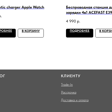
tic charger Apple Watch
Беспроводная станция д
зарядки 4в1 ACEFAST E3
р.
4 990
р.
РОБНЕЕ
ПОДРОБНЕЕ
В КОРЗИНУ
В КОРЗ
ОГ
КЛИЕНТУ
Trade-In
Рассрочка
Доставка и оплата